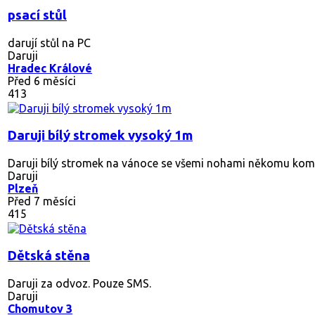
psací stůl
darují stůl na PC
Daruji
Hradec Králové
Před 6 měsíci
413
Daruji bílý stromek vysoký 1m
Daruji bílý stromek na vánoce se všemi nohami někomu komu 
Daruji
Plzeň
Před 7 měsíci
415
Dětská stěna
Daruji za odvoz. Pouze SMS.
Daruji
Chomutov 3