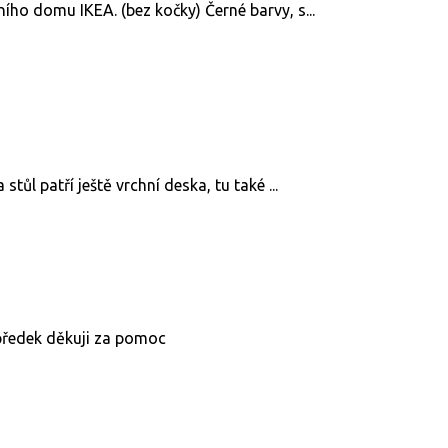
ho domu IKEA. (bez kočky) Černé barvy, s...
tůl patří ještě vrchní deska, tu také ...
předek děkuji za pomoc