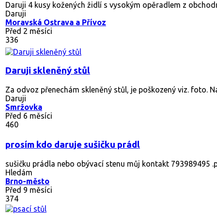
Daruji 4 kusy kožených židlí s vysokým opěradlem z obchodní
Daruji
Moravská Ostrava a Přívoz
Před 2 měsíci
336
Daruji skleněný stůl
Za odvoz přenechám skleněný stůl, je poškozený viz. foto. Na s
Daruji
Smržovka
Před 6 měsíci
460
prosím kdo daruje sušičku prádl
sušičku prádla nebo obývací stenu můj kontakt 793989495 .
Hledám
Brno-město
Před 9 měsíci
374