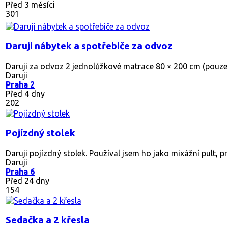
Před 3 měsíci
301
Daruji nábytek a spotřebiče za odvoz
Daruji za odvoz 2 jednolůžkové matrace 80 × 200 cm (pouze 
Daruji
Praha 2
Před 4 dny
202
Pojízdný stolek
Daruji pojízdný stolek. Používal jsem ho jako mixážní pult, pro
Daruji
Praha 6
Před 24 dny
154
Sedačka a 2 křesla