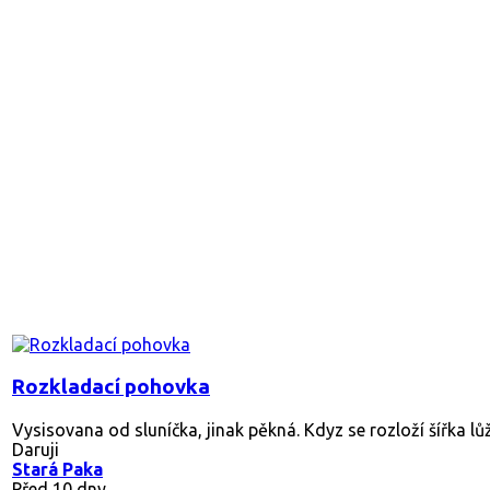
Rozkladací pohovka
Vysisovana od sluníčka, jinak pěkná. Kdyz se rozloží šířka l
Daruji
Stará Paka
Před 10 dny