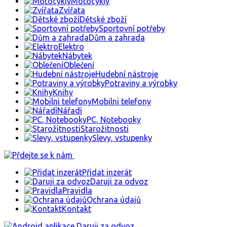
Motocykly
Zvířata
Dětské zboží
Sportovní potřeby
Dům a zahrada
Elektro
Nábytek
Oblečení
Hudební nástroje
Potraviny a výrobky
Knihy
Mobilni telefony
Nářadí
PC, Notebooky
Starožitnosti
Slevy, vstupenky
Přidat inzerát
Daruji za odvoz
Pravidla
Ochrana údajů
Kontakt