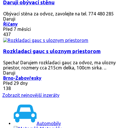
Daruji obývací stěnu
Obývací stěna za odvoz, zavolejte na tel. 774 480 285
Daruji
Říčany
Před 7 měsíci
437
Rozkladaci gauc s uloznym priestorom
Specha! Darujem rozkladaci gauc za odvoz, ma ulozny
priestor, rozmery cca 215cm delka, 100cm sirka. ...
Daruji
Brno-Žabovřesky
Před 29 dny
138
Zobrazit nejnovější inzeráty
Automobily