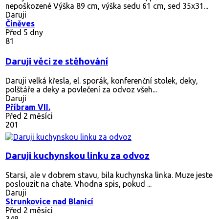
nepoškozené Výška 89 cm, výška sedu 61 cm, sed 35x31...
Daruji
Činěves
Před 5 dny
81
Daruji věci ze stěhování
Daruji velká křesla, el. sporák, konferenční stolek, deky,
polštáře a deky a povlečení za odvoz všeh...
Daruji
Příbram VII.
Před 2 měsíci
201
Daruji kuchynskou linku za odvoz
Starsi, ale v dobrem stavu, bila kuchynska linka. Muze jeste
poslouzit na chate. Vhodna spis, pokud ...
Daruji
Strunkovice nad Blanicí
Před 2 měsíci
348