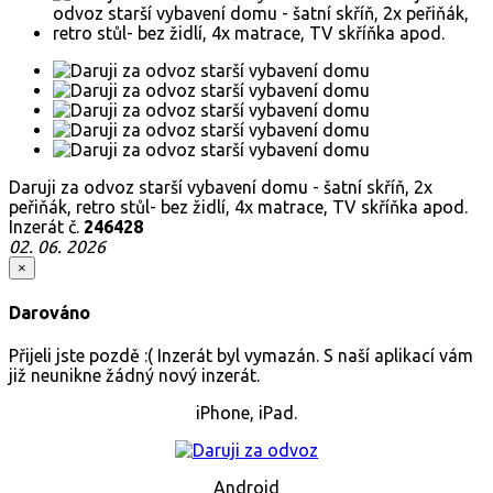
Daruji za odvoz starší vybavení domu - šatní skříň, 2x
peřiňák, retro stůl- bez židlí, 4x matrace, TV skříňka apod.
Inzerát č.
246428
02. 06. 2026
×
Darováno
Přijeli jste pozdě :( Inzerát byl vymazán. S naší aplikací vám
již neunikne žádný nový inzerát.
iPhone, iPad.
Android