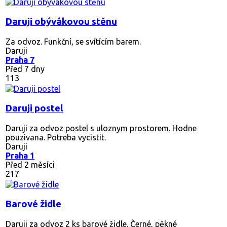
Daruji obývákovou stěnu
Za odvoz. Funkční, se svítícím barem.
Daruji
Praha 7
Před 7 dny
113
Daruji postel
Daruji za odvoz postel s uloznym prostorem. Hodne
pouzivana. Potreba vycistit.
Daruji
Praha 1
Před 2 měsíci
217
Barové židle
Daruji za odvoz 2 ks barové židle. Černé, pěkné