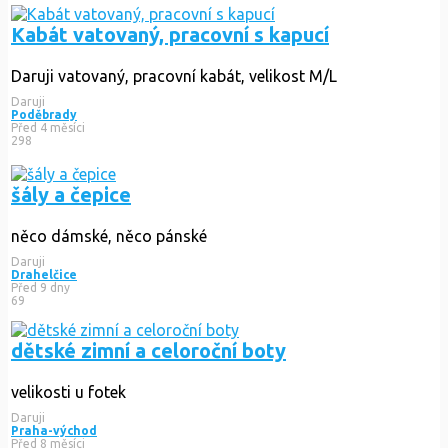
Kabát vatovaný, pracovní s kapucí
Daruji vatovaný, pracovní kabát, velikost M/L
Daruji
Poděbrady
Před 4 měsíci
298
šály a čepice
něco dámské, něco pánské
Daruji
Drahelčice
Před 9 dny
69
dětské zimní a celoroční boty
velikosti u fotek
Daruji
Praha-východ
Před 8 měsíci