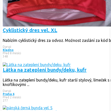
Cyklistický dres vel. XL
Nabízím cyklistický dres za odvoz. Možnost zaslání za kód b
Daruji
Kladno
Před 8 měsíci
348
Látka na zateplení bundy/deku, kufr
Látka na zateplení bundy/deku, kufr starší stylový, límeček 
knoflíkovými ...
Daruji
Praha 6
Před 2 měsíci
277