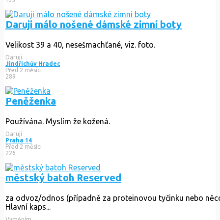
Daruji málo nošené dámské zimní boty
Velikost 39 a 40, nesešmachťané, viz. foto.
Daruji
Jindřichův Hradec
Před 2 měsíci
289
Peněženka
Používána. Myslím že kožená.
Daruji
Praha 14
Před 2 měsíci
226
městský batoh Reserved
za odvoz/odnos (případně za proteinovou tyčinku nebo něco
Hlavní kaps...
Vyměním