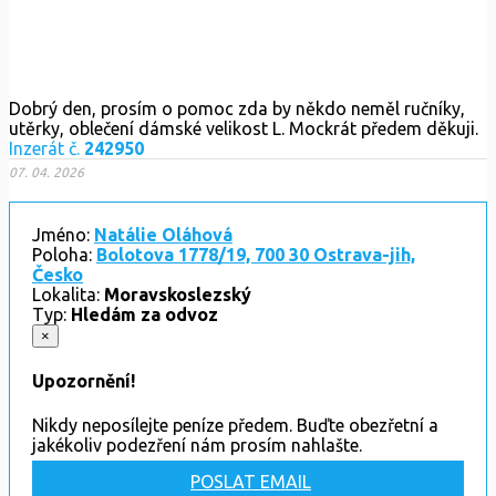
Dobrý den, prosím o pomoc zda by někdo neměl ručníky,
utěrky, oblečení dámské velikost L. Mockrát předem děkuji.
Inzerát č.
242950
07. 04. 2026
Jméno:
Natálie Oláhová
Poloha:
Bolotova 1778/19, 700 30 Ostrava-jih,
Česko
Lokalita:
Moravskoslezský
Typ:
Hledám za odvoz
×
Upozornění!
Nikdy neposílejte peníze předem. Buďte obezřetní a
jakékoliv podezření nám prosím nahlašte.
POSLAT EMAIL