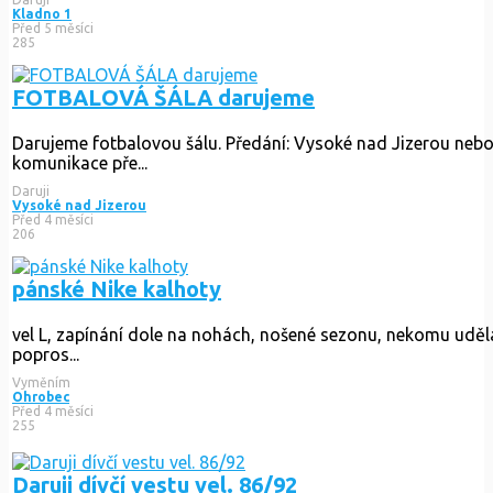
Kladno 1
Před 5 měsíci
285
FOTBALOVÁ ŠÁLA darujeme
Darujeme fotbalovou šálu. Předání: Vysoké nad Jizerou nebo
komunikace pře...
Daruji
Vysoké nad Jizerou
Před 4 měsíci
206
pánské Nike kalhoty
vel L, zapínání dole na nohách, nošené sezonu, nekomu uděla
popros...
Vyměním
Ohrobec
Před 4 měsíci
255
Daruji dívčí vestu vel. 86/92