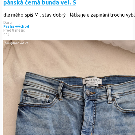
pánská černá bunda vel. S
dle mého spíš M , stav dobrý - látka je u zapínání trochu vyb
Daruji
Praha-východ
Před 8 měsíci
443