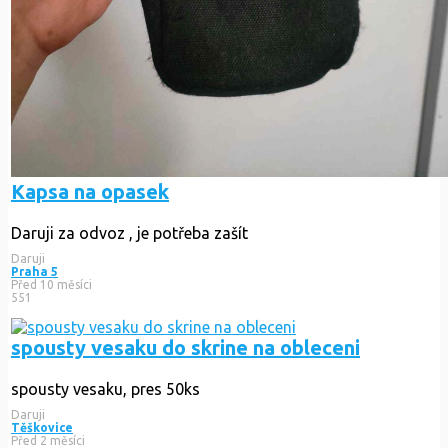
Kapsa na opasek
Daruji za odvoz , je potřeba zašít
Daruji
Praha 5
Před 10 měsíci
551
spousty vesaku do skrine na obleceni
spousty vesaku, pres 50ks
Daruji
Těškovice
Před 2 měsíci