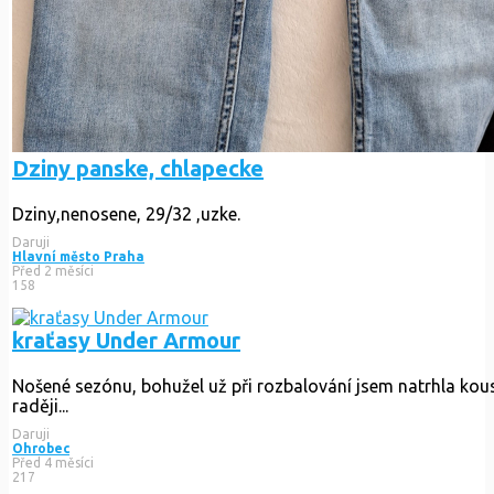
Dziny panske, chlapecke
Dziny,nenosene, 29/32 ,uzke.
Daruji
Hlavní město Praha
Před 2 měsíci
158
kraťasy Under Armour
Nošené sezónu, bohužel už při rozbalování jsem natrhla kousí
raději...
Daruji
Ohrobec
Před 4 měsíci
217