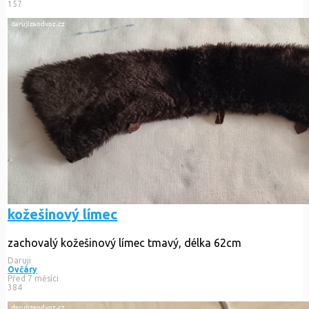
157
kožešinový límec
zachovalý kožešinový límec tmavý, délka 62cm
Daruji
Ovčáry
Před 7 měsíci
384