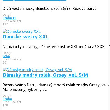
Dívčí vesta značky Benetton, vel. 86/92. Růžová barva
Daruji
Praha 11
Před 4 měsíci
197
Dámské svetry XXL
Nabízím tyto svetry, pěkné, velikostně XXL možná až XXXL.
Daruji
Brno
Před 3 měsíci
201
Dámský modrý rolák, Orsay, vel. S/M
Rezervováno
Daruji dámský modrý rolák značky Orsay, veliko
Málo nošený, výborný s...
Daruji
Praha
Před 3 měsíci
178