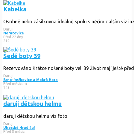
Kabelka
Osobně nebo zásilkovna ideálně spolu s něčím dalším viz in
Daruji
Neratovice
Před 22 dny
219
Šedé boty 39
Rezervováno
Krátce nošené boty vel. 39 Život mají ještě pře
Daruji
Brno-Řečkovice a Mokrá Hora
Před měsícem
149
daruji dětskou helmu
daruji dětskou helmu viz foto
Daruji
Uherské Hradiště
Před 8 měsíci