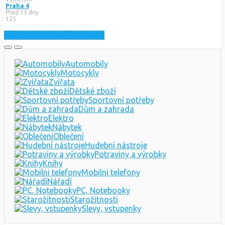
Praha 4
Před 15 dny
125
Zobrazit nejnovější inzeráty
Automobily
Motocykly
Zvířata
Dětské zboží
Sportovní potřeby
Dům a zahrada
Elektro
Nábytek
Oblečení
Hudební nástroje
Potraviny a výrobky
Knihy
Mobilni telefony
Nářadí
PC, Notebooky
Starožitnosti
Slevy, vstupenky