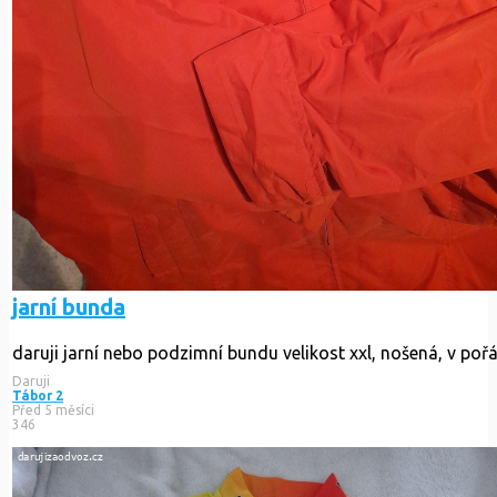
jarní bunda
daruji jarní nebo podzimní bundu velikost xxl, nošená, v poř
Daruji
Tábor 2
Před 5 měsíci
346