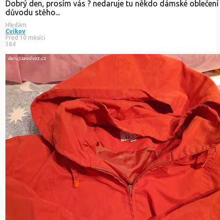
Dobrý den, prosím vás ? nedaruje tu někdo dámské oblečení 
důvodu stěho...
Hledám
Cvikov
Před 10 měsíci
384