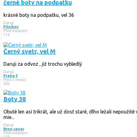
černé boty na podpatku
krásné boty na podpatku, vel 36
Daruji
Pilníkov
Před měsícem
116
Černý svetr, vel M
Daruji za odvoz , již trochu vybledlý
Daruji
Praha 5
Před 3 měsíci
206
Boty 38
Obuté len asi trikrát, ale už dosť staré, dlho ležali nepoužité
mie...
Daruji
Brno-sever
Před měsícem
133