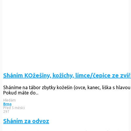
Sháním KOžešiny, kožichy, límce/čepice ze zvíř
Sháníme na tábor zbytky kožešin (ovce, kanec, liška s hlavo
Pokud máte do...
Hledám
Brno
Před 5 měsíci
297
Sháním za odvoz