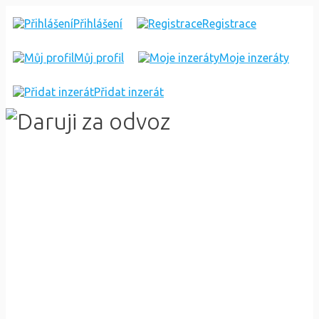
SHÁNÍM
Přihlášení
Registrace
Můj profil
Moje inzeráty
Přidat inzerát