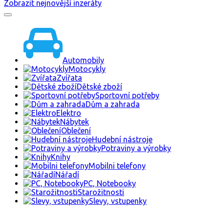
Zobrazit nejnovější inzeráty
Automobily
Motocykly
Zvířata
Dětské zboží
Sportovní potřeby
Dům a zahrada
Elektro
Nábytek
Oblečení
Hudební nástroje
Potraviny a výrobky
Knihy
Mobilni telefony
Nářadí
PC, Notebooky
Starožitnosti
Slevy, vstupenky