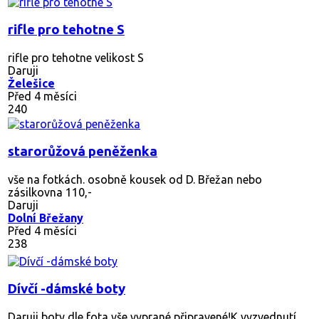
rifle pro tehotne S
rifle pro tehotne velikost S
Daruji
Želešice
Před 4 měsíci
240
starorůžová peněženka
vše na fotkách. osobně kousek od D. Břežan nebo
zásilkovna 110,-
Daruji
Dolní Břežany
Před 4 měsíci
238
Dívčí -dámské boty
Daruji boty dle fota,vše vyprané připravené!K vyzvednutí