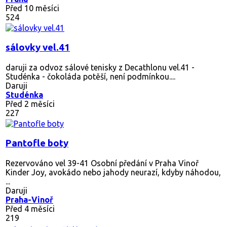
Před 10 měsíci
524
sálovky vel.41
daruji za odvoz sálové tenisky z Decathlonu vel.41 -
Studénka - čokoláda potěší, není podmínkou....
Daruji
Studénka
Před 2 měsíci
227
Pantofle boty
Rezervováno
vel 39-41 Osobní předání v Praha Vinoř
Kinder Joy, avokádo nebo jahody neurazí, kdyby náhodou,
...
Daruji
Praha-Vinoř
Před 4 měsíci
219