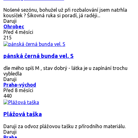
Nošené sezónu, bohužel už při rozbalování jsem natrhla
kousíček ? Šikovná ruka si poradí, já raději...
Daruji
Ohrobec
Před 4 měsíci
215
pánská černá bunda vel. S
dle mého spíš M , stav dobrý - látka je u zapínání trochu
vybledla
Daruji
Praha-východ
Před 8 měsíci
440
Plážová taška
Daruji za odvoz plážovou tašku z přírodního materiálu.
Daruji
Praha