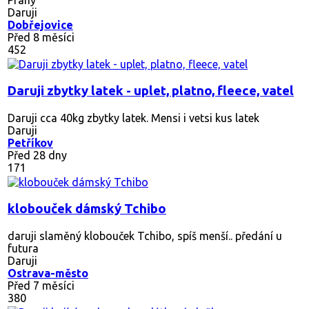
Daruji
Dobřejovice
Před 8 měsíci
452
Daruji zbytky latek - uplet, platno, fleece, vatel
Daruji cca 40kg zbytky latek. Mensi i vetsi kus latek
Daruji
Petříkov
Před 28 dny
171
klobouček dámský Tchibo
daruji slaměný klobouček Tchibo, spíš menší.. předání u
futura
Daruji
Ostrava-město
Před 7 měsíci
380