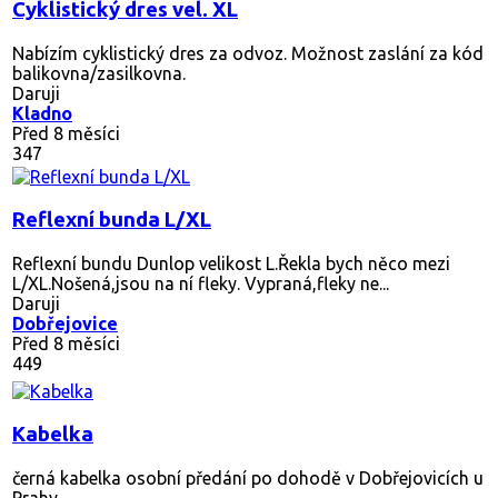
Cyklistický dres vel. XL
Nabízím cyklistický dres za odvoz. Možnost zaslání za kód
balikovna/zasilkovna.
Daruji
Kladno
Před 8 měsíci
347
Reflexní bunda L/XL
Reflexní bundu Dunlop velikost L.Řekla bych něco mezi
L/XL.Nošená,jsou na ní fleky. Vypraná,fleky ne...
Daruji
Dobřejovice
Před 8 měsíci
449
Kabelka
černá kabelka osobní předání po dohodě v Dobřejovicích u
Prahy