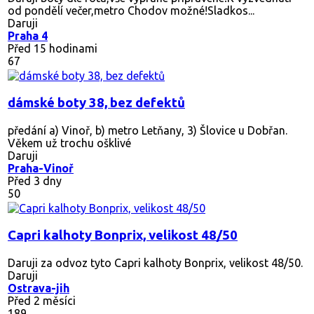
od pondělí večer,metro Chodov možné!Sladkos...
Daruji
Praha 4
Před 15 hodinami
67
dámské boty 38, bez defektů
předání a) Vinoř, b) metro Letňany, 3) Šlovice u Dobřan.
Věkem už trochu ošklivé
Daruji
Praha-Vinoř
Před 3 dny
50
Capri kalhoty Bonprix, velikost 48/50
Daruji za odvoz tyto Capri kalhoty Bonprix, velikost 48/50.
Daruji
Ostrava-jih
Před 2 měsíci
189