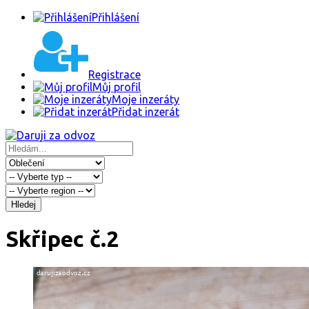
Přihlášení
Registrace
Můj profil
Moje inzeráty
Přidat inzerát
Hledej
Skřipec č.2