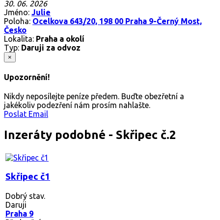
30. 06. 2026
Jméno:
Julie
Poloha:
Ocelkova 643/20, 198 00 Praha 9-Černý Most,
Česko
Lokalita:
Praha a okolí
Typ:
Daruji za odvoz
×
Upozornění!
Nikdy neposílejte peníze předem. Buďte obezřetní a
jakékoliv podezření nám prosím nahlašte.
Poslat Email
Inzeráty podobné - Skřipec č.2
Skřipec č1
Dobrý stav.
Daruji
Praha 9