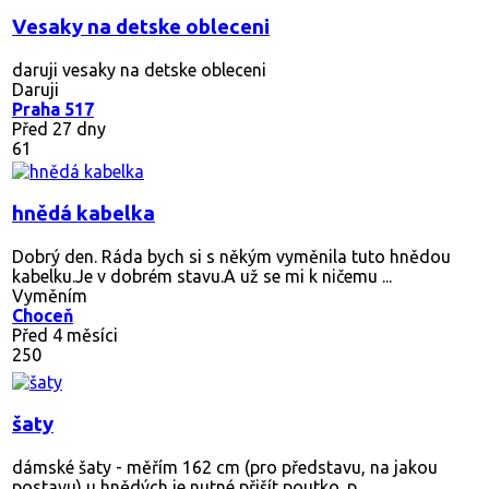
Vesaky na detske obleceni
daruji vesaky na detske obleceni
Daruji
Praha 517
Před 27 dny
61
hnědá kabelka
Dobrý den. Ráda bych si s někým vyměnila tuto hnědou
kabelku.Je v dobrém stavu.A už se mi k ničemu ...
Vyměním
Choceň
Před 4 měsíci
250
šaty
dámské šaty - měřím 162 cm (pro představu, na jakou
postavu) u hnědých je nutné přišít poutko. p...