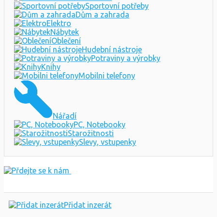
Sportovní potřeby
Dům a zahrada
Elektro
Nábytek
Oblečení
Hudební nástroje
Potraviny a výrobky
Knihy
Mobilni telefony
Nářadí
PC, Notebooky
Starožitnosti
Slevy, vstupenky
Přidat inzerát