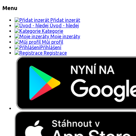
Menu
Přidat inzerát
Úvod - hledej
Kategorie
Moje inzeráty
Můj profil
Přihlášení
Registrace