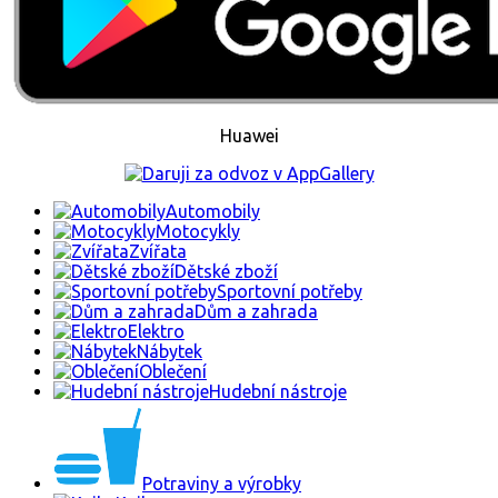
Huawei
Automobily
Motocykly
Zvířata
Dětské zboží
Sportovní potřeby
Dům a zahrada
Elektro
Nábytek
Oblečení
Hudební nástroje
Potraviny a výrobky