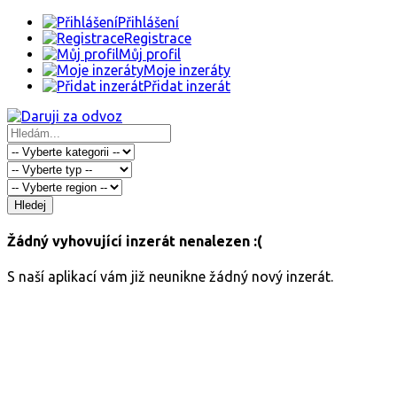
Přihlášení
Registrace
Můj profil
Moje inzeráty
Přidat inzerát
Hledej
Žádný vyhovující inzerát nenalezen :(
S naší aplikací vám již neunikne žádný nový inzerát.