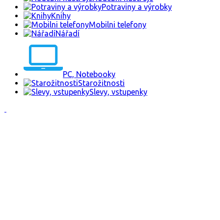
Potraviny a výrobky
Knihy
Mobilni telefony
Nářadí
PC, Notebooky
Starožitnosti
Slevy, vstupenky