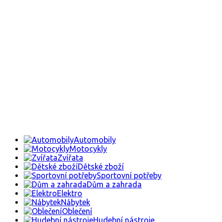
Automobily
Motocykly
Zvířata
Dětské zboží
Sportovní potřeby
Dům a zahrada
Elektro
Nábytek
Oblečení
Hudební nástroje