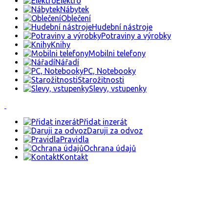
Elektro
Nábytek
Oblečení
Hudební nástroje
Potraviny a výrobky
Knihy
Mobilni telefony
Nářadí
PC, Notebooky
Starožitnosti
Slevy, vstupenky
Přidat inzerát
Daruji za odvoz
Pravidla
Ochrana údajů
Kontakt