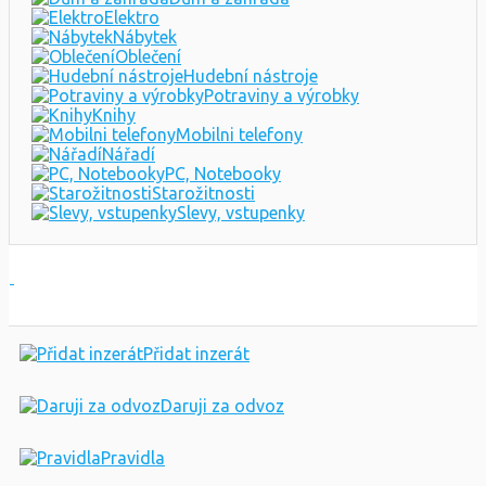
Elektro
Nábytek
Oblečení
Hudební nástroje
Potraviny a výrobky
Knihy
Mobilni telefony
Nářadí
PC, Notebooky
Starožitnosti
Slevy, vstupenky
Přidat inzerát
Daruji za odvoz
Pravidla