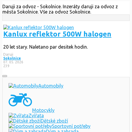
Daruji za odvoz - Sokolnice. Inzeráty daruji za odvoz z
města Sokolnice. Vše za odvoz Sokolnice.
Kanlux reflektor 500W halogen
20 let stary. Naletano par desitek hodin.
Daruji
Sokolnice
07. 05. 2026
239
Automobily
Motocykly
Zvířata
Dětské zboží
Sportovní potřeby
Dům a zahrada