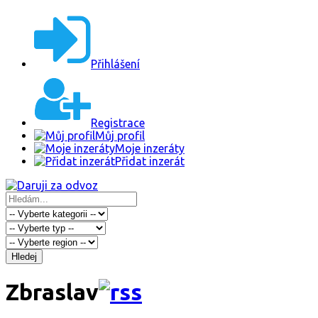
Přihlášení
Registrace
Můj profil
Moje inzeráty
Přidat inzerát
Hledej
Zbraslav