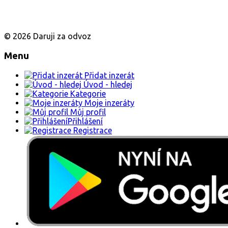
© 2026 Daruji za odvoz
Menu
Přidat inzerát
Úvod - hledej
Kategorie
Moje inzeráty
Můj profil
Přihlášení
Registrace