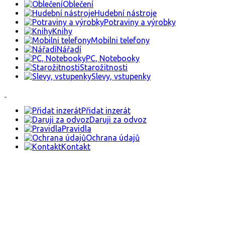
Oblečení
Hudební nástroje
Potraviny a výrobky
Knihy
Mobilni telefony
Nářadí
PC, Notebooky
Starožitnosti
Slevy, vstupenky
Přidat inzerát
Daruji za odvoz
Pravidla
Ochrana údajů
Kontakt