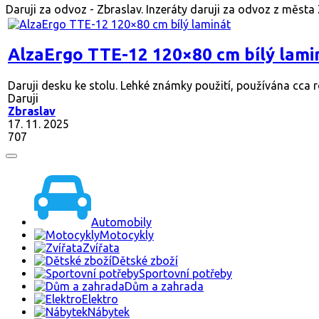
Daruji za odvoz - Zbraslav. Inzeráty daruji za odvoz z města
AlzaErgo TTE-12 120×80 cm bílý lami
Daruji desku ke stolu. Lehké známky použití, používána cca ro
Daruji
Zbraslav
17. 11. 2025
707
Automobily
Motocykly
Zvířata
Dětské zboží
Sportovní potřeby
Dům a zahrada
Elektro
Nábytek