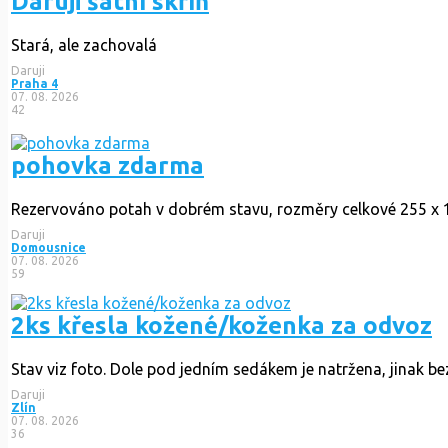
Daruji šatní skříň
Stará, ale zachovalá
Daruji
Praha 4
07. 08. 2026
42
pohovka zdarma
Rezervováno
potah v dobrém stavu, rozměry celkové 255 x 155
Daruji
Domousnice
07. 08. 2026
59
2ks křesla kožené/koženka za odvoz
Stav viz foto. Dole pod jedním sedákem je natržena, jinak be
Daruji
Zlín
07. 08. 2026
36