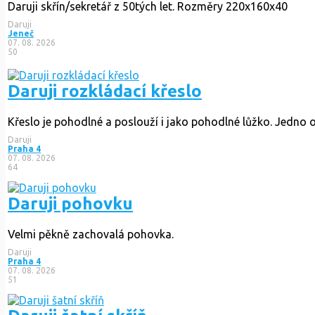
Daruji skřín/sekretář z 50tých let. Rozměry 220x160x40
Daruji
Jeneč
07. 08. 2026
50
Daruji rozkládací křeslo
Křeslo je pohodlné a poslouží i jako pohodlné lůžko. Jedno 
Daruji
Praha 4
07. 08. 2026
64
Daruji pohovku
Velmi pěkně zachovalá pohovka.
Daruji
Praha 4
07. 08. 2026
51