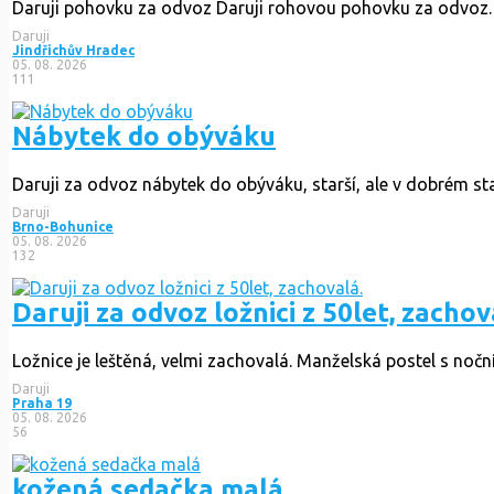
Daruji pohovku za odvoz Daruji rohovou pohovku za odvoz.
Daruji
Jindřichův Hradec
05. 08. 2026
111
Nábytek do obýváku
Daruji za odvoz nábytek do obýváku, starší, ale v dobrém stav
Daruji
Brno-Bohunice
05. 08. 2026
132
Daruji za odvoz ložnici z 50let, zachov
Ložnice je leštěná, velmi zachovalá. Manželská postel s noční
Daruji
Praha 19
05. 08. 2026
56
kožená sedačka malá