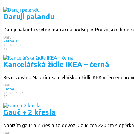
Daruji palandu
Daruji palandu včetně matrací a podšuple. Pouze jako kompl
Daruji
Praha 10
06. 08. 2026
67
Kancelářská židle IKEA – černá
Rezervováno
Nabízím kancelářskou židli IKEA v černém prove
Daruji
Praha 6
05. 08. 2026
50
Gauč + 2 křesla
Nabízím gauč a 2 křesla za odvoz. Gauč cca 220 cm s opěrkami,
Daruji