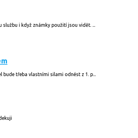
lužbu i když známky použití jsou vidět. ...
em
ude třeba vlastními silami odnést z 1. p...
dekuji