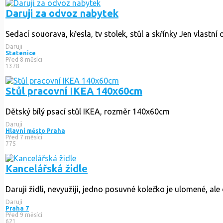
Daruji za odvoz nabytek
Sedací souorava, křesla, tv stolek, stůl a skřínky Jen vlastní 
Daruji
Statenice
Před 8 měsíci
1378
Stůl pracovní IKEA 140x60cm
Dětský bílý psací stůl IKEA, rozměr 140x60cm
Daruji
Hlavní město Praha
Před 7 měsíci
775
Kancelářská židle
Daruji židli, nevyužiji, jedno posuvné kolečko je ulomené, ale 
Daruji
Praha 7
Před 9 měsíci
621