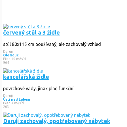
červený stůl a 3 židle
stůl 80x115 cm používaný, ale zachovalý vzhled
Daruji
Olomouc
Před 10 měsíci
964
kancelářská židle
povrchové vady, jinak plně funkční
Daruji
Ústí nad Labem
Před 4 měsíci
203
Daruji zachovalý, opotřebovaný nábytek