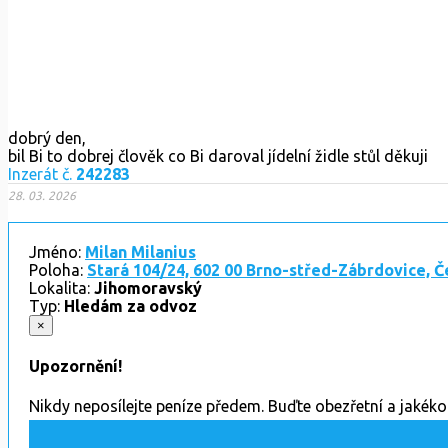
dobrý den,
bil Bi to dobrej člověk co Bi daroval jídelní židle stůl děkuji
Inzerát č.
242283
28. 03. 2026
Jméno:
Milan Milanius
Poloha:
Stará 104/24, 602 00 Brno-střed-Zábrdovice, Č
Lokalita:
Jihomoravský
Typ:
Hledám za odvoz
×
Upozornění!
Nikdy neposílejte peníze předem. Buďte obezřetní a jakék