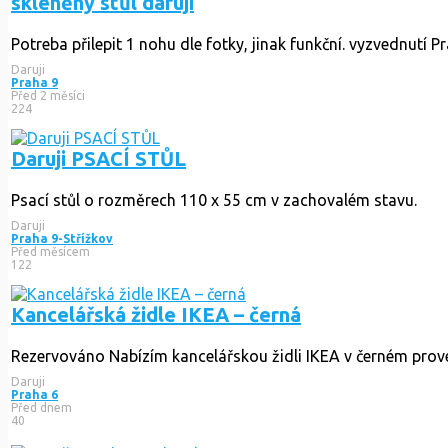
skleněný stůl daruji
Potreba přilepit 1 nohu dle fotky, jinak funkční. vyzvednutí P
Daruji
Praha 9
Před 2 měsíci
224
Daruji PSACÍ STŮL
Psací stůl o rozměrech 110 x 55 cm v zachovalém stavu.
Daruji
Praha 9-Střížkov
Před měsícem
122
Kancelářská židle IKEA – černá
Rezervováno
Nabízím kancelářskou židli IKEA v černém prove
Daruji
Praha 6
Před dnem
40