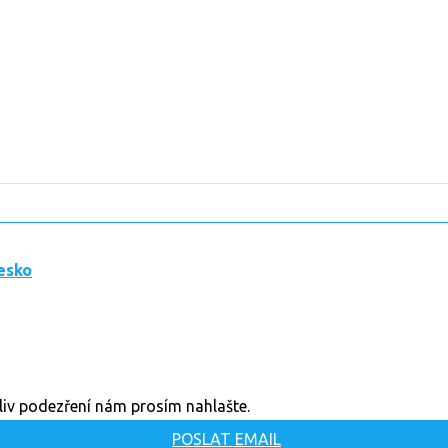
esko
oliv podezření nám prosím nahlašte.
POSLAT EMAIL