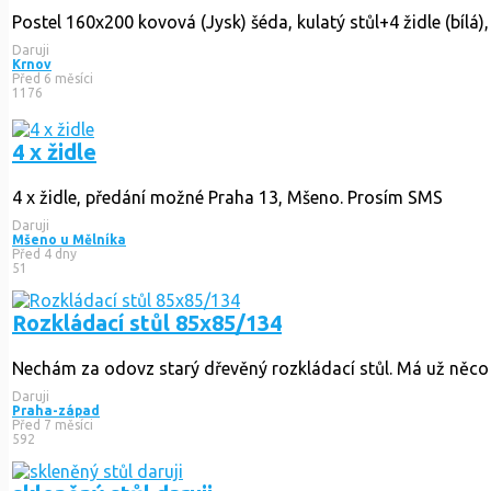
Postel 160x200 kovová (Jysk) šéda, kulatý stůl+4 židle (bílá), 
Daruji
Krnov
Před 6 měsíci
1176
4 x židle
4 x židle, předání možné Praha 13, Mšeno. Prosím SMS
Daruji
Mšeno u Mělníka
Před 4 dny
51
Rozkládací stůl 85x85/134
Nechám za odovz starý dřevěný rozkládací stůl. Má už něco za
Daruji
Praha-západ
Před 7 měsíci
592