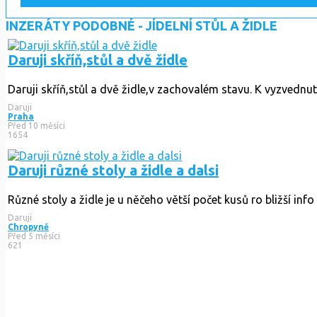
INZERÁTY PODOBNÉ - JÍDELNÍ STŮL A ŽIDLE
Daruji skříň,stůl a dvě židle
Daruji skříň,stůl a dvě židle,v zachovalém stavu. K vyzvednut
Daruji
Praha
Před 10 měsíci
1654
Daruji různé stoly a židle a dalsi
Různé stoly a židle je u něčeho větší počet kusů ro bližší info
Daruji
Chropyně
Před 5 měsíci
621